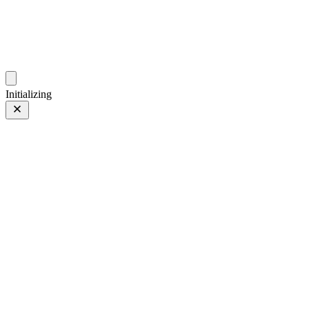
gallery.geeksun.top
Initializing
8mm
8mm
第 19 页，共 32 页
照片 第 19 页，共 32 页
上一页
/
下一页