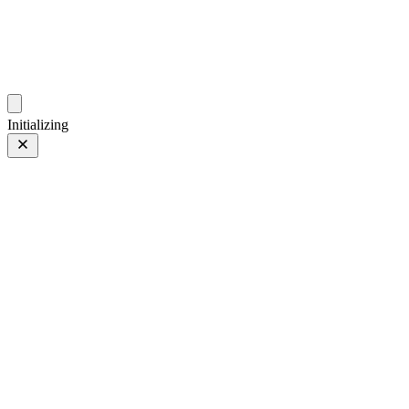
gallery.geeksun.top
Initializing
14 12月 24
上一页
/
下一页