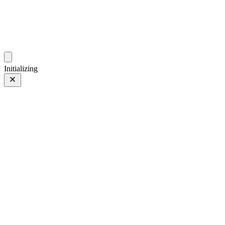
gallery.geeksun.top
Initializing
18 11月 25
上一页
/
下一页