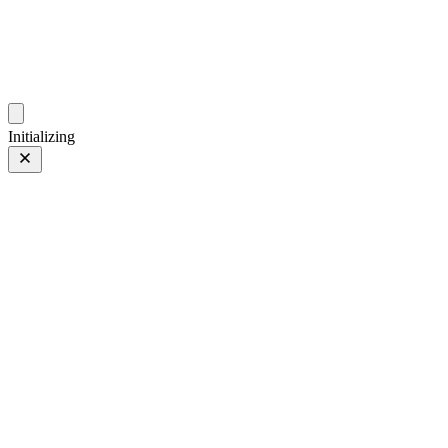
gallery.geeksun.top
Initializing
27 12月 25
上一页
/
下一页