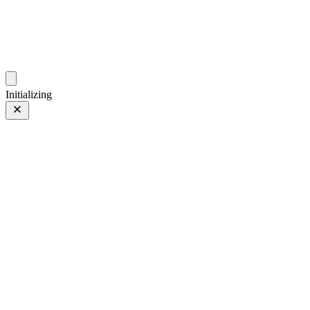
gallery.geeksun.top
Initializing
26 10月 25
上一页
/
下一页