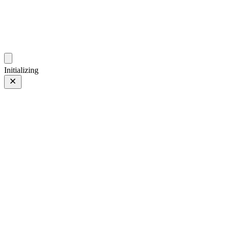
gallery.geeksun.top
Initializing
29 4月 24
上一页
/
下一页