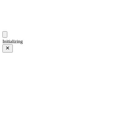
gallery.geeksun.top
Initializing
27 7月 23
上一页
/
下一页