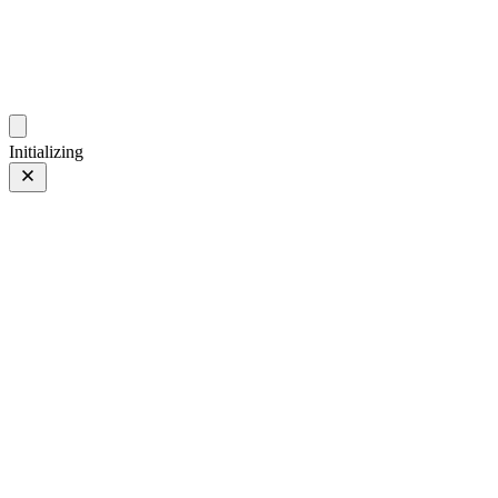
gallery.geeksun.top
Initializing
23 8月 25
上一页
/
下一页