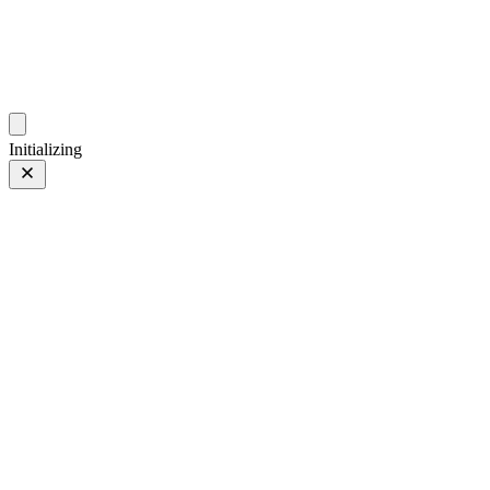
gallery.geeksun.top
Initializing
E 28-200mm F2.8-5.6 A071
E 28-200mm F2.8-5.6 A071
第 8 页，共 36 页
照片 第 8 页，共 36 页
上一页
/
下一页