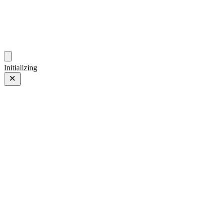
gallery.geeksun.top
Initializing
05 5月 24
上一页
/
下一页