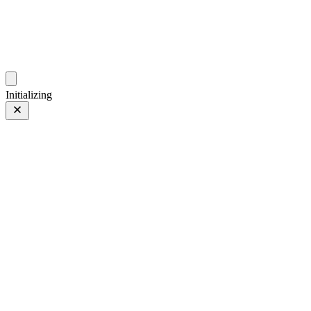
gallery.geeksun.top
Initializing
01 11月 25
上一页
/
下一页