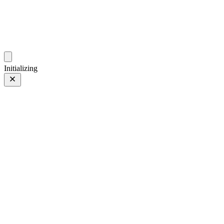
gallery.geeksun.top
Initializing
26 5月 24
上一页
/
下一页